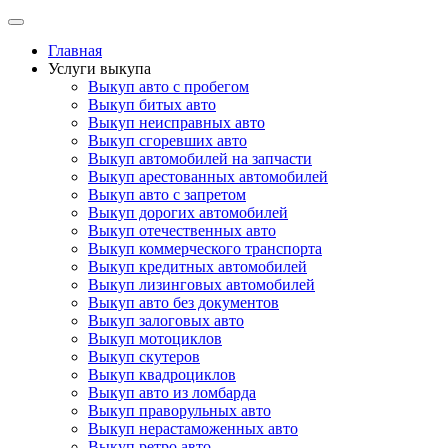
Skip
to
Главная
content
Услуги выкупа
Выкуп авто с пробегом
Выкуп битых авто
Выкуп неисправных авто
Выкуп сгоревших авто
Выкуп автомобилей на запчасти
Выкуп арестованных автомобилей
Выкуп авто с запретом
Выкуп дорогих автомобилей
Выкуп отечественных авто
Выкуп коммерческого транспорта
Выкуп кредитных автомобилей
Выкуп лизинговых автомобилей
Выкуп авто без документов
Выкуп залоговых авто
Выкуп мотоциклов
Выкуп скутеров
Выкуп квадроциклов
Выкуп авто из ломбарда
Выкуп праворульных авто
Выкуп нерастаможенных авто
Выкуп ретро авто