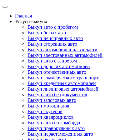
Skip
to
Главная
content
Услуги выкупа
Выкуп авто с пробегом
Выкуп битых авто
Выкуп неисправных авто
Выкуп сгоревших авто
Выкуп автомобилей на запчасти
Выкуп арестованных автомобилей
Выкуп авто с запретом
Выкуп дорогих автомобилей
Выкуп отечественных авто
Выкуп коммерческого транспорта
Выкуп кредитных автомобилей
Выкуп лизинговых автомобилей
Выкуп авто без документов
Выкуп залоговых авто
Выкуп мотоциклов
Выкуп скутеров
Выкуп квадроциклов
Выкуп авто из ломбарда
Выкуп праворульных авто
Выкуп нерастаможенных авто
Выкуп ретро авто