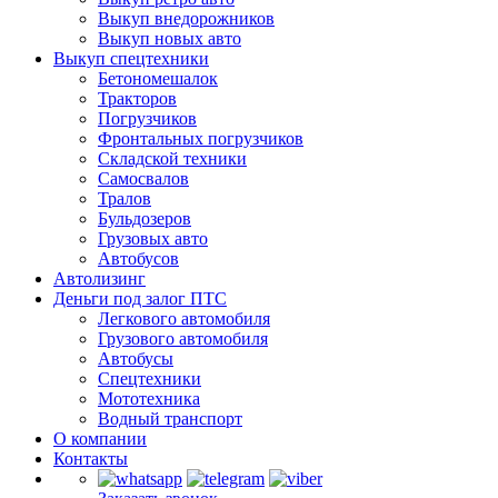
Выкуп внедорожников
Выкуп новых авто
Выкуп спецтехники
Бетономешалок
Тракторов
Погрузчиков
Фронтальных погрузчиков
Складской техники
Самосвалов
Тралов
Бульдозеров
Грузовых авто
Автобусов
Автолизинг
Деньги под залог ПТС
Легкового автомобиля
Грузового автомобиля
Автобусы
Спецтехники
Мототехника
Водный транспорт
О компании
Контакты